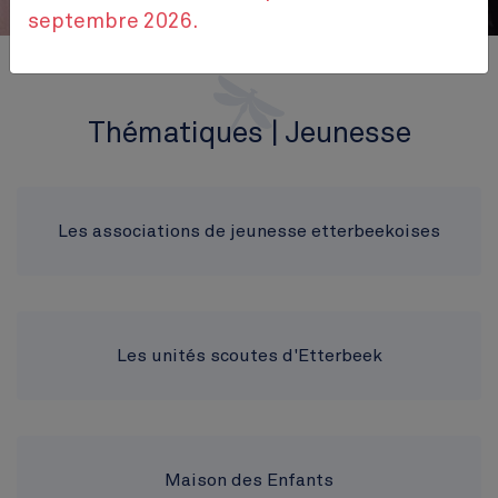
septembre 2026.
Accueil
Themes
Bien-être et loisirs
Jeunesse
Thématiques | Jeunesse
Les associations de jeunesse etterbeekoises
Les unités scoutes d'Etterbeek
Maison des Enfants