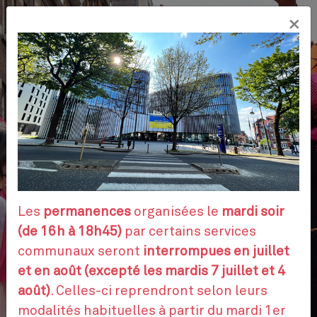
Aller
×
au
FR
contenu
principal
VOS DÉMARCHES
RENDEZ-VOUS
Les
permanences
organisées le
mardi soir
(de 16h à 18h45)
par certains services
communaux seront
interrompues en juillet
CONTACTEZ-NOUS
et en août (excepté les mardis 7 juillet et 4
août)
. Celles-ci reprendront selon leurs
modalités habituelles à partir du mardi 1er