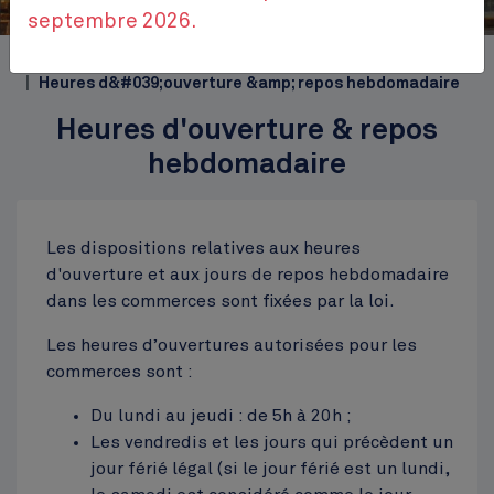
septembre 2026.
Accueil
Themes
Emploi et commerce
Heures d&#039;ouverture &amp; repos hebdomadaire
Heures d'ouverture & repos
hebdomadaire
Les dispositions relatives aux heures
d'ouverture et aux jours de repos hebdomadaire
dans les commerces sont fixées par la loi.
Les heures d’ouvertures autorisées pour les
commerces sont :
Du lundi au jeudi : de 5h à 20h ;
Les vendredis et les jours qui précèdent un
jour férié légal (si le jour férié est un lundi,