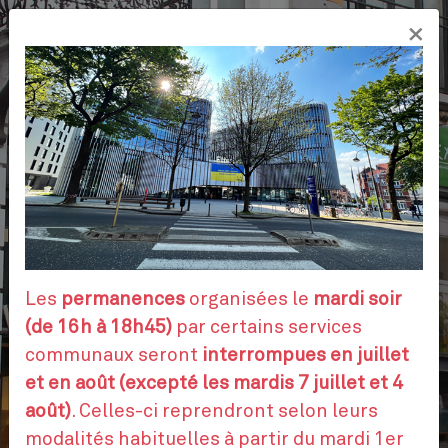
Aller
×
au
FR
contenu
principal
VOS DÉMARCHES
RENDEZ-VOUS
Les
permanences
organisées le
mardi soir
(de 16h à 18h45)
par certains services
communaux seront
interrompues en juillet
CONTACTEZ-NOUS
et en août (excepté les mardis 7 juillet et 4
août)
. Celles-ci reprendront selon leurs
modalités habituelles à partir du mardi 1er