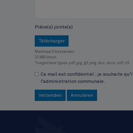
Pièce(s) jointe(s)
Télécharger
Maximaal 5 bestanden.
20 MB limiet.
Toegestane types: pdf, jpg, gif, png, doc, docx, odf, rtf.
Ce mail est confidentiel ; je souhaite qu
l’administration communale.
Verzenden
Annuleren