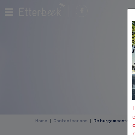
I
Home
Contacteer ons
De burgemeester c
d