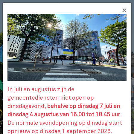
Overslaan
×
en
NL
naar
de
inhoud
gaan
ADMINISTRATIEVE STAPPEN
AFSPRAAK
In juli en augustus zijn de
gemeentediensten niet open op
dinsdagavond,
behalve op dinsdag 7 juli en
CONTACTEER ONS
dinsdag 4 augustus van 16.00 tot 18.45 uur
.
De normale avondopening op dinsdag start
opnieuw op dinsdag 1 september 2026.