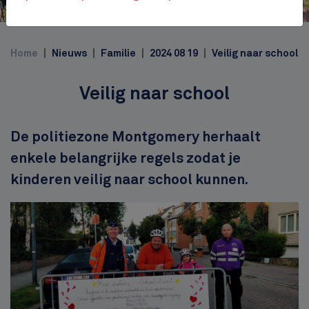
Jubelpark
Top
Home
Nieuws
Familie
2024 08 19
Veilig naar school
Veilig naar school
Description
De politiezone Montgomery herhaalt
enkele belangrijke regels zodat je
kinderen veilig naar school kunnen.
Afbeelding