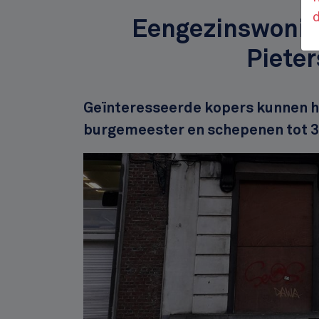
Eengezinswoning
Piete
Description
Geïnteresseerde kopers kunnen h
burgemeester en schepenen tot 
Afbeelding