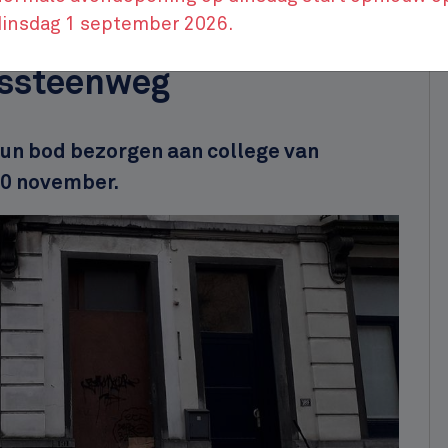
dinsdag 1 september 2026.
 te koop op de Sint-
rssteenweg
un bod bezorgen aan college van
30 november.