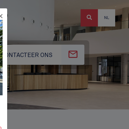
×
NL
CONTACTEER ONS
p