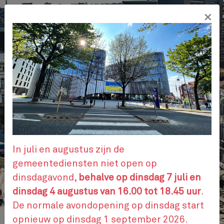
Overslaan
×
en
NL
naar
de
inhoud
gaan
ADMINISTRATIEVE STAPPEN
AFSPRAAK
In juli en augustus zijn de
gemeentediensten niet open op
dinsdagavond,
behalve op dinsdag 7 juli en
CONTACTEER ONS
dinsdag 4 augustus van 16.00 tot 18.45 uur
.
De normale avondopening op dinsdag start
opnieuw op dinsdag 1 september 2026.