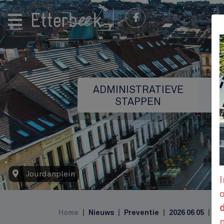
ADMINISTRATIEVE
STAPPEN
Jourdanplein
I
Top
d
Home
Nieuws
Preventie
2026 06 05
In