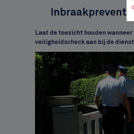
Inbraakpreventie
Description
Laat de toezicht houden wanneer 
veiligheidscheck aan bij de dienst
Afbeelding