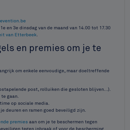
evention.be
 1e en 3e dinsdag van de maand van 14.00 tot 17.30
eit van Etterbeek
.
gels en premies om je te
langrijk om enkele eenvoudige, maar doeltreffende
opstapelende post, rolluiken die gesloten blijven…).
 te gaan.
 time op sociale media.
f je deuren en ramen goed beveiligd zijn.
lende premies
aan om je te beschermen tegen
beveiligen tegen inbraak of voor de bescherming