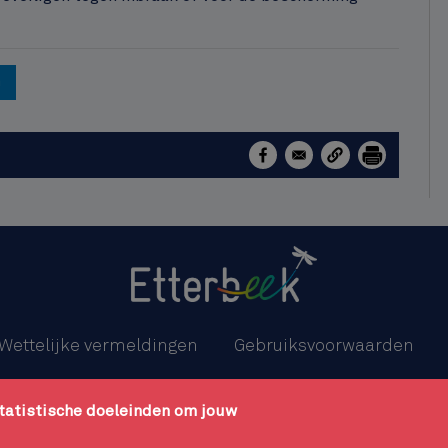
n
Wettelijke vermeldingen
Gebruiksvoorwaarden
n cookies
Toegankelijkheidsverklaring
OCMW
statistische doeleinden om jouw
beek - Kazernenlaan, 31/1 - 1040 Etterbeek - 02 627 21 11 - Dé