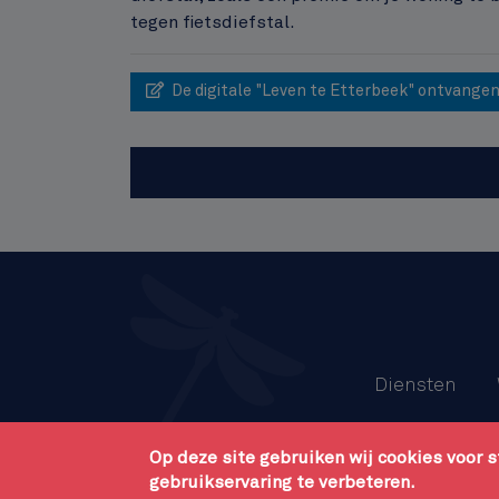
tegen fietsdiefstal.
De digitale "Leven te Etterbeek" ontvange
Menu
Diensten
Pied
Gebruik va
de
Op deze site gebruiken wij cookies voor 
page
gebruikservaring te verbeteren.
Gemeentebestuur van Etter