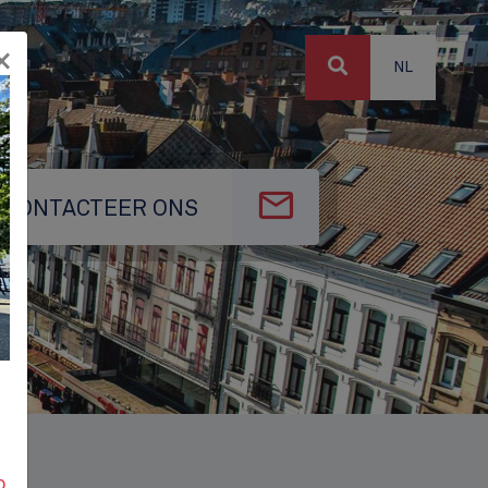
×
NL
CONTACTEER ONS
p