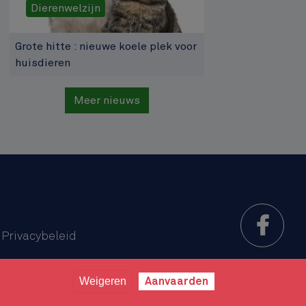
Dierenwelzijn
Grote hitte : nieuwe koele plek voor
huisdieren
Meer nieuws
Privacybeleid
Sitemap
Weigeren
Aanvaarden
veloppement
Caravane media