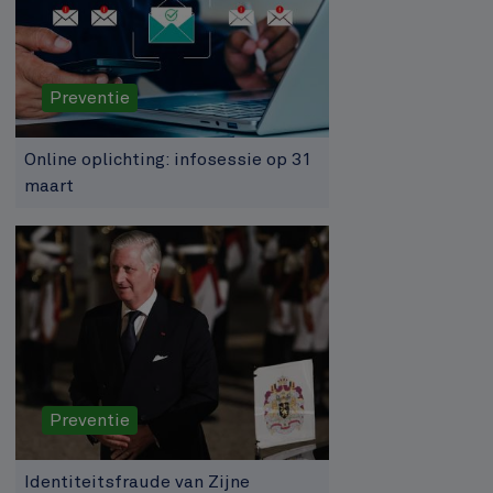
Preventie
Online oplichting: infosessie op 31
maart
Preventie
Identiteitsfraude van Zijne