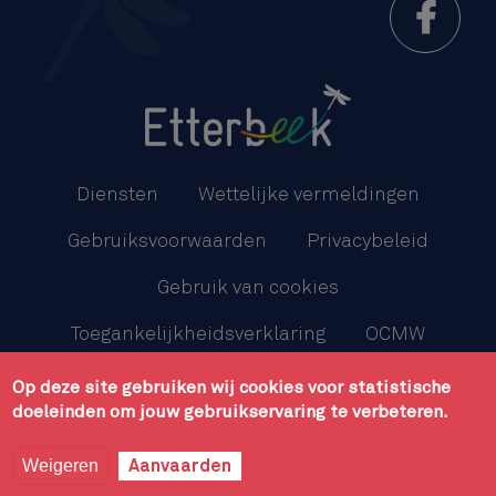
Menu
Pied
Diensten
Wettelijke vermeldingen
de
Gebruiksvoorwaarden
Privacybeleid
page
Gebruik van cookies
Toegankelijkheidsverklaring
OCMW
Sitemap
Op deze site gebruiken wij cookies voor statistische
doeleinden om jouw gebruikservaring te verbeteren.
Gemeentebestuur van Etterbeek - Kazernenlaan, 31/1 -
1040 Etterbeek - 02 627 21 11 - Développement
Caravane
Weigeren
Aanvaarden
media