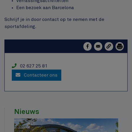
Verrassingsactiviteiten
Een bezoek aan Barcelona
Schrijf je in door contact op te nemen met de
sportafdeling.
Service
Téléphone
02 627 25 81
Contacteer ons
Nieuws