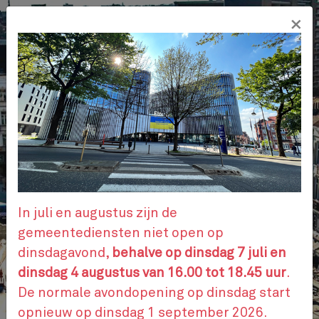
Overslaan
×
en
NL
naar
de
inhoud
gaan
ADMINISTRATIEVE STAPPEN
AFSPRAAK
In juli en augustus zijn de
gemeentediensten niet open op
dinsdagavond,
behalve op dinsdag 7 juli en
CONTACTEER ONS
dinsdag 4 augustus van 16.00 tot 18.45 uur
.
De normale avondopening op dinsdag start
opnieuw op dinsdag 1 september 2026.