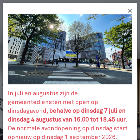
Overslaan
×
en
NL
naar
de
inhoud
gaan
ADMINISTRATIEVE STAPPEN
AFSPRAAK
In juli en augustus zijn de
gemeentediensten niet open op
dinsdagavond,
behalve op dinsdag 7 juli en
CONTACTEER ONS
dinsdag 4 augustus van 16.00 tot 18.45 uur
.
De normale avondopening op dinsdag start
opnieuw op dinsdag 1 september 2026.