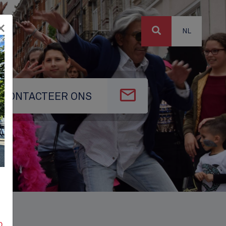
×
NL
CONTACTEER ONS
p