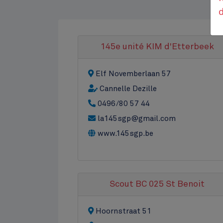
145e unité KIM d'Etterbeek
Elf Novemberlaan 57
Cannelle Dezille
0496/80 57 44
la145sgp@gmail.com
www.145sgp.be
Jubelpark
Top
Scout BC 025 St Benoit
Hoornstraat 51