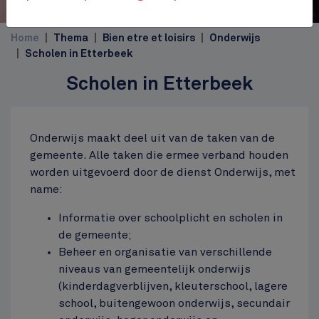
Home
Thema
Bien etre et loisirs
Onderwijs
Scholen in Etterbeek
Scholen in Etterbeek
Onderwijs maakt deel uit van de taken van de
gemeente. Alle taken die ermee verband houden
worden uitgevoerd door de dienst Onderwijs, met
name:
Informatie over schoolplicht en scholen in
de gemeente;
Beheer en organisatie van verschillende
niveaus van gemeentelijk onderwijs
(kinderdagverblijven, kleuterschool, lagere
school, buitengewoon onderwijs, secundair