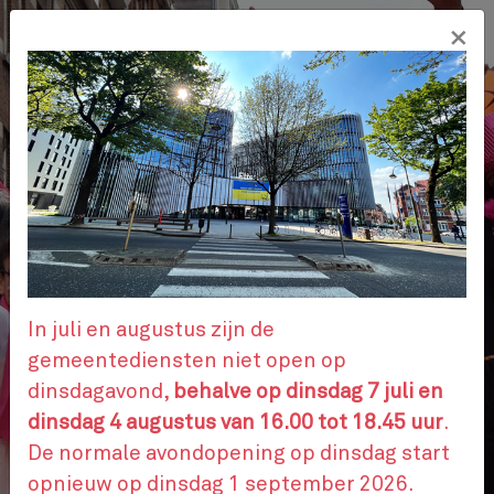
Overslaan
×
en
NL
naar
de
inhoud
gaan
ADMINISTRATIEVE STAPPEN
AFSPRAAK
In juli en augustus zijn de
gemeentediensten niet open op
dinsdagavond,
behalve op dinsdag 7 juli en
CONTACTEER ONS
dinsdag 4 augustus van 16.00 tot 18.45 uur
.
De normale avondopening op dinsdag start
opnieuw op dinsdag 1 september 2026.