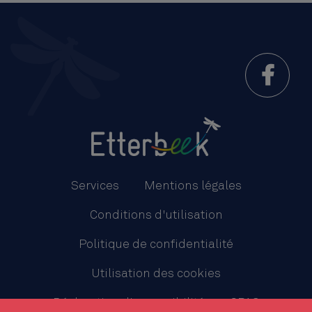
Menu
Pied
Services
Mentions légales
de
Conditions d'utilisation
page
Politique de confidentialité
Utilisation des cookies
Déclaration d'accessibilité
CPAS