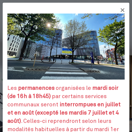
Aller
×
au
FR
contenu
principal
VOS DÉMARCHES
RENDEZ-VOUS
Les
permanences
organisées le
mardi soir
(de 16h à 18h45)
par certains services
communaux seront
interrompues en juillet
CONTACTEZ-NOUS
et en août (excepté les mardis 7 juillet et 4
août)
. Celles-ci reprendront selon leurs
modalités habituelles à partir du mardi 1er