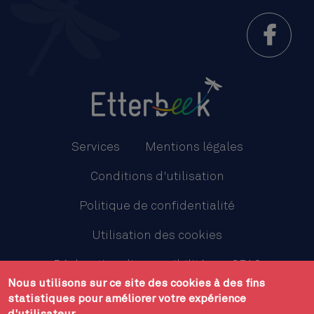
Menu
Pied
Services
Mentions légales
de
Conditions d'utilisation
page
Politique de confidentialité
Utilisation des cookies
Déclaration d'accessibilité
CPAS
Nous utilisons sur ce site des cookies à des fins
Plan du site
statistiques pour améliorer votre expérience