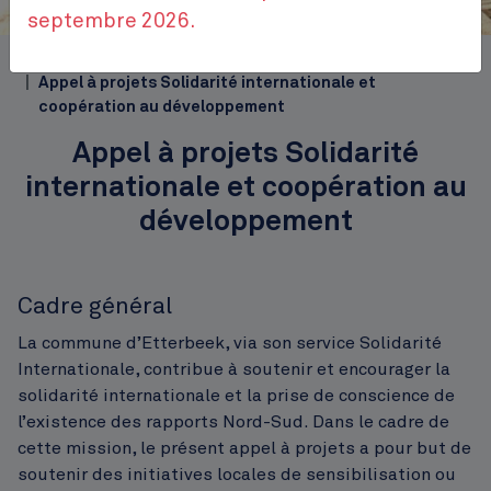
Place Jourdan
septembre 2026.
Top
Accueil
Publications
Règlements
Appel à projets Solidarité internationale et
coopération au développement
Appel à projets Solidarité
internationale et coopération au
développement
Cadre général
La commune d’Etterbeek, via son service Solidarité
Internationale, contribue à soutenir et encourager la
solidarité internationale et la prise de conscience de
l’existence des rapports Nord-Sud. Dans le cadre de
cette mission, le présent appel à projets a pour but de
soutenir des initiatives locales de sensibilisation ou