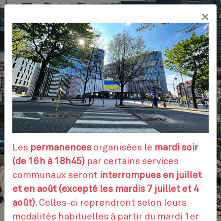
Aller
×
au
FR
contenu
principal
VOS DÉMARCHES
RENDEZ-VOUS
Les
permanences
organisées le
mardi soir
(de 16h à 18h45)
par certains services
communaux seront
interrompues en juillet
CONTACTEZ-NOUS
et en août (excepté les mardis 7 juillet et 4
août)
. Celles-ci reprendront selon leurs
modalités habituelles à partir du mardi 1er