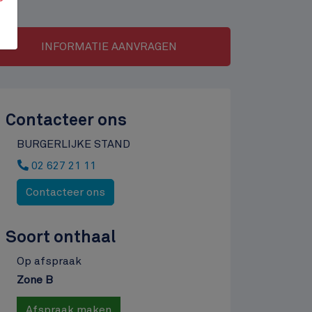
ll
INFORMATIE AANVRAGEN
tion
Contacteer ons
BURGERLIJKE STAND
02 627 21 11
Contacteer ons
Soort onthaal
Horaire
Op afspraak
Zone B
Afspraak maken