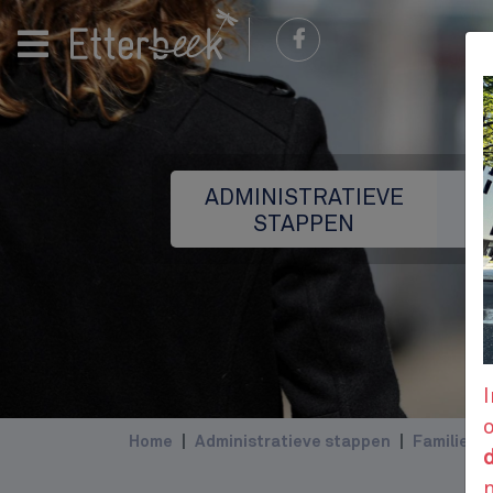
ADMINISTRATIEVE
STAPPEN
I
Home
Administratieve stappen
Familie e
d