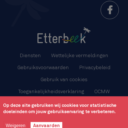
Menu
Pied
Diensten
Wettelijke vermeldingen
de
Gebruiksvoorwaarden
Privacybeleid
page
Gebruik van cookies
Toegankelijkheidsverklaring
OCMW
Sitemap
Op deze site gebruiken wij cookies voor statistische
doeleinden om jouw gebruikservaring te verbeteren.
Gemeentebestuur van Etterbeek - Kazernenlaan, 31/1 -
1040 Etterbeek - 02 627 21 11 - Développement
Caravane
Weigeren
Aanvaarden