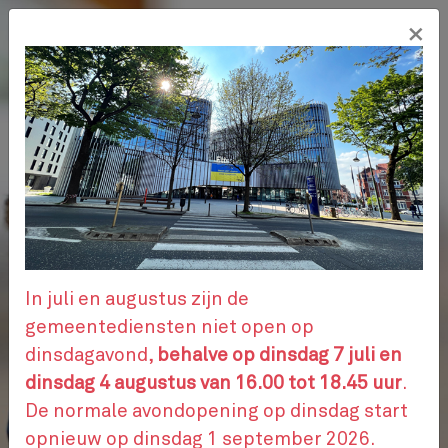
Overslaan
×
en
NL
naar
de
inhoud
gaan
ADMINISTRATIEVE STAPPEN
AFSPRAAK
In juli en augustus zijn de
gemeentediensten niet open op
dinsdagavond,
behalve op dinsdag 7 juli en
CONTACTEER ONS
dinsdag 4 augustus van 16.00 tot 18.45 uur
.
De normale avondopening op dinsdag start
opnieuw op dinsdag 1 september 2026.