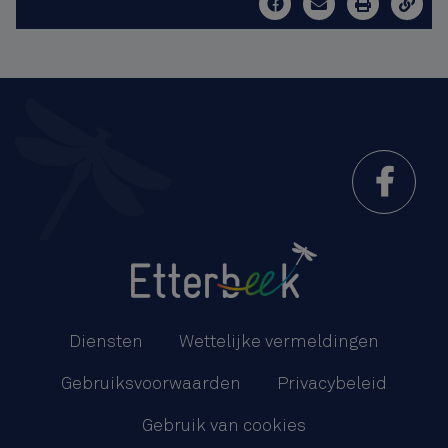
Menu
Pied
Diensten
Wettelijke vermeldingen
de
Gebruiksvoorwaarden
Privacybeleid
page
Gebruik van cookies