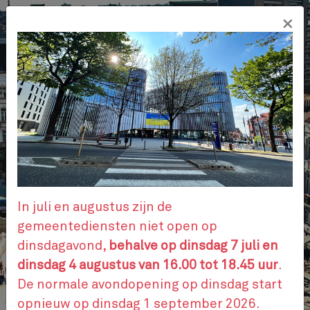
Overslaan
×
en
NL
naar
de
inhoud
gaan
ADMINISTRATIEVE STAPPEN
AFSPRAAK
In juli en augustus zijn de
gemeentediensten niet open op
dinsdagavond,
behalve op dinsdag 7 juli en
CONTACTEER ONS
dinsdag 4 augustus van 16.00 tot 18.45 uur
.
De normale avondopening op dinsdag start
opnieuw op dinsdag 1 september 2026.