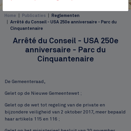
Jourdanplein
Top
Home
Publicaties
Reglementen
Arrêté du Conseil - USA 250e anniversaire - Parc du
Cinquantenaire
Arrêté du Conseil - USA 250e
anniversaire - Parc du
Cinquantenaire
De Gemeenteraad,
Gelet op de Nieuwe Gemeentewet ;
Gelet op de wet tot regeling van de private en
bijzondere veiligheid van 2 oktober 2017, meer bepaald
haar artikels 115 en 116 ;
Gelet op het ministerieel besluit van 20 november