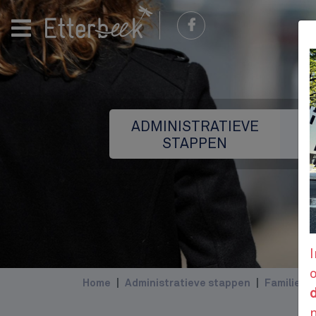
ADMINISTRATIEVE
STAPPEN
I
Home
Administratieve stappen
Familie e
d