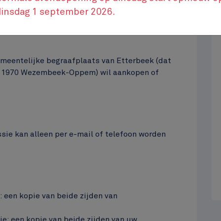
Aankoop concessie
dinsdag 1 september 2026.
emeentelijke begraafplaats van Etterbeek (dat
 in 1970 Wezembeek-Oppem) wil aankopen of
sie kan alleen per e-mail of telefoon worden
 een kopie van beide zijden van
ie: een kopie van beide zijden van uw