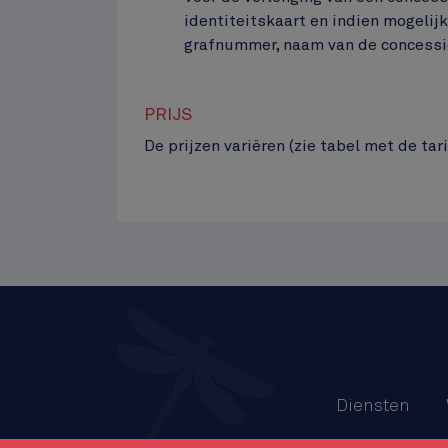
identiteitskaart en indien mogelijk
grafnummer, naam van de concessie
PRIJS
De prijzen variëren (zie tabel met de tari
Menu
Diensten
Pied
Gebruik va